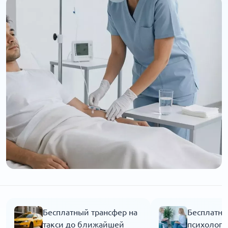
Бесплатный трансфер на
Бесплатна
такси до ближайшей
психолога