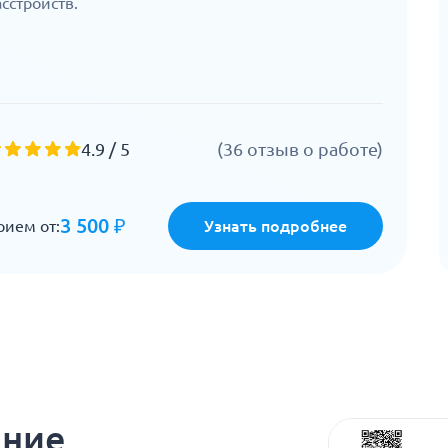
асстройств.
4.9 / 5
(36 отзыв о работе)
3 500 ₽
рием от:
Узнать подробнее
ение