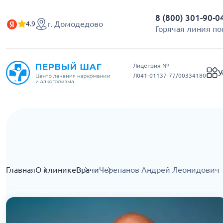
8 (800) 301-90-0
г. Домодедово
4.9
Горячая линия п
Лицензия №
У
Л041-01137-77/00334180
Главная
О клинике
Врачи
Черепанов Андрей Леонидович