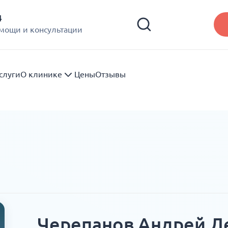
4
омощи и консультации
слуги
О клинике
Цены
Отзывы
Черепанов Андрей Л