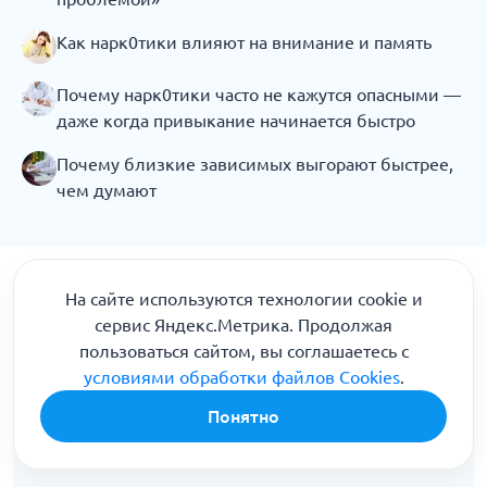
Как нарк0тики влияют на внимание и память
Почему нарк0тики часто не кажутся опасными —
даже когда привыкание начинается быстро
Почему близкие зависимых выгорают быстрее,
чем думают
На сайте используются технологии cookie и
сервис Яндекс.Метрика. Продолжая
Получите бесплатную
пользоваться сайтом, вы соглашаетесь с
консультацию специалиста
условиями обработки файлов Cookies
.
Понятно
Врач свяжется и предложит безопасный план
действий в вашей ситуации. Анонимно.