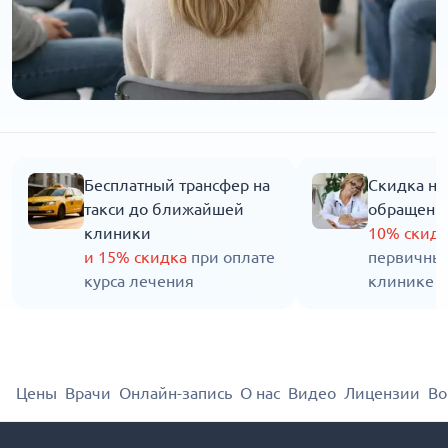
Бесплатный трансфер на
Скидка на
такси до ближайшей
обращени
клиники
10% скид
и 15% скидка
при оплате
первичны
курса лечения
клинике
Цены
Врачи
Онлайн-запись
О нас
Видео
Лицензии
Во