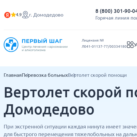
8 (800) 301-90-0
г. Домодедово
4.9
Горячая линия п
Лицензия №
У
Л041-01137-77/00334180
Главная
Перевозка больных
Вертолет скорой помощи
Вертолет скорой 
Домодедово
При экстренной ситуации каждая минута имеет знач
для быстрого перемещения тяжелобольных на дальни