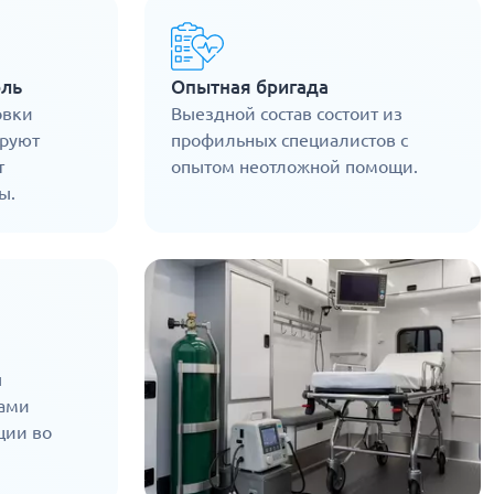
оль
Опытная бригада
овки
Выездной состав состоит из
ируют
профильных специалистов с
т
опытом неотложной помощи.
ы.
ы
ами
ции во