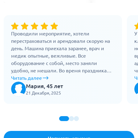
Проводили мероприятие, хотели
У
перестраховаться и арендовали скорую на
к
день. Машина приехала заранее, врач и
н
медик опытные, вежливые. Все
в
оборудование с собой, место заняли
а
удобно, не мешали. Во время праздника
ч
одному мужчине стало плохо, врач
Читать далее
д
Ч
сработал быстро, оказал помощь на месте.
с
Мария, 45 лет
После этого продолжили дежурство. Очень
п
21 Декабря, 2025
спокойная и надежная команда, видно, что
ж
с опытом.