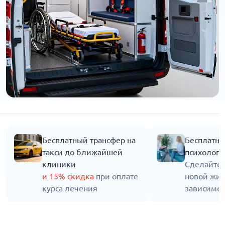
Бесплатный трансфер на
Бесплатна
такси до ближайшей
психолога
клиники
Сделайте 
и 15% скидка
при оплате
новой жиз
курса лечения
зависимос