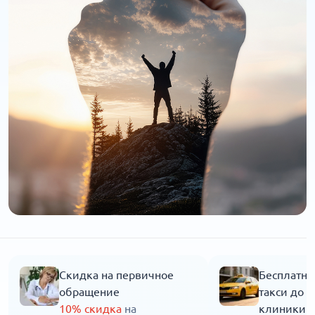
Скидка на первичное
Бесплатны
обращение
такси до 
10% скидка
на
клиники