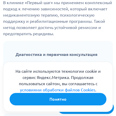
В клинике «Первый шаг» мы применяем комплексный
подход к лечению зависимостей, который включает
медикаментозную терапию, психологическую
поддержку и реабилитационные программы. Такой
метод позволяет достичь устойчивой ремиссии и
предотвратить рецидивы.
Диагностика и первичная консультация
Лечение начинается с тщательной
диагностики и обращения к наркологу. На
На сайте используются технологии cookie и
этом этапе определяется степень
сервис Яндекс.Метрика. Продолжая
зависимости, общее состояние здоровья
пользоваться сайтом, вы соглашаетесь с
пациента и разрабатывается
условиями обработки файлов Cookies
.
индивидуальный план лечения.
Понятно
Бесплатная консультация