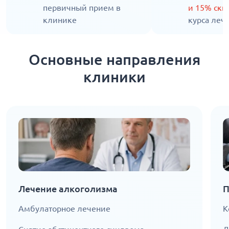
первичный прием в
и 15% ск
клинике
курса леч
Основные направления
клиники
Лечение алкоголизма
П
Амбулаторное лечение
К