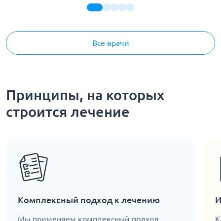
Все врачи
Принципы, на которых
строится лечение
Комплексный подход к лечению
И
Мы применяем комплексный подход,
К