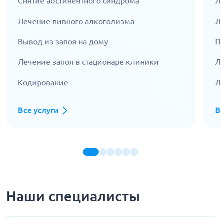
Снятие абстинентного синдрома
Л
Лечение пивного алкоголизма
Л
Вывод из запоя на дому
П
Лечение запоя в стационаре клиники
Л
Кодирование
Л
Все услуги
В
Наши специалисты