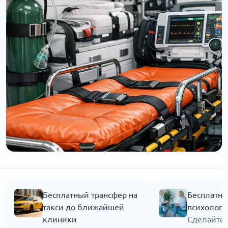
Бесплатный трансфер на
Бесплатна
такси до ближайшей
психолога
клиники
Сделайте 