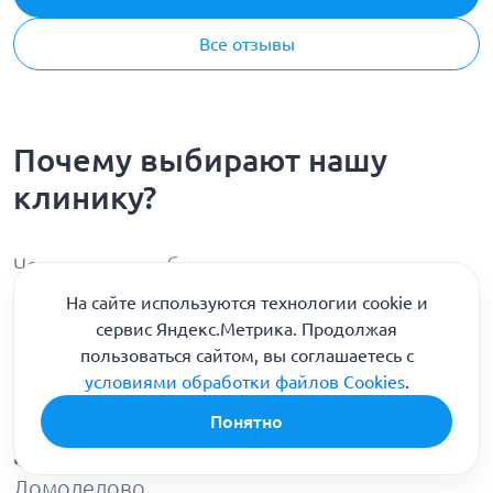
Все отзывы
Почему выбирают нашу
клинику?
Честные цены без скрытых переплат,
опытные врачи и оперативная помощь 24/7
На сайте используются технологии cookie и
сервис Яндекс.Метрика. Продолжая
пользоваться сайтом, вы соглашаетесь с
✅ Строгая анонимность и уважение к
условиями обработки файлов Cookies
.
каждому пациенту
Понятно
📞
8 (800) 301-90-04
🚑 Круглосуточный выезд бригады в
Домодедово