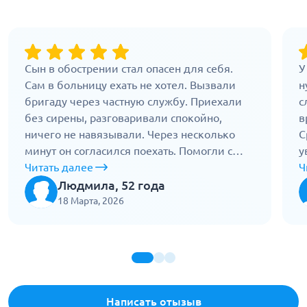
Сын в обострении стал опасен для себя.
У
Сам в больницу ехать не хотел. Вызвали
н
бригаду через частную службу. Приехали
с
без сирены, разговаривали спокойно,
в
ничего не навязывали. Через несколько
С
минут он согласился поехать. Помогли с
у
одеждой, вывели без сцены. В дороге врач
Читать далее
п
Ч
оставался рядом и разговаривал с ним. Все
В
Людмила, 52 года
сделали спокойно и без шума, за это
Н
18 Марта, 2026
отдельное спасибо.
д
Написать отызыв