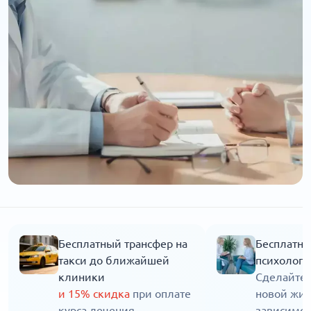
Бесплатный трансфер на
Бесплатна
такси до ближайшей
психолога
клиники
Сделайте 
и 15% скидка
при оплате
новой жиз
курса лечения
зависимос